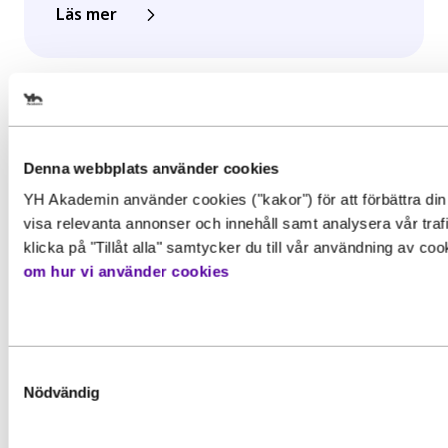
Läs mer
Välj det startdatum som passar 
Denna webbplats använder cookies
YH Akademin använder cookies ("kakor") för att förbättra din
Gör en intresseanmälan för att 
visa relevanta annonser och innehåll samt analysera vår traf
mer information om den här
klicka på "Tillåt alla" samtycker du till vår användning av co
Behörighet. Det här behöver du
om hur vi använder cookies
utbildningen
kunna för att gå utbildningen
För att kunna söka till utbildningen behöver du upp
Förnamn
*
grundläggande behörighetskrav. Det innebär att du
Inspiration, Nyhet
Samtyckesval
ha en gymnasieexamen eller motsvarande kunskape
Nödvändig
färdigheter och kompetenser. Vissa utbildningar ka
YH-flex utbildningar – hitta rätt
ha särskilda förkunskapskrav.
utbildning utifrån din erfarenhet