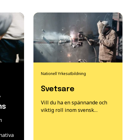
Nationell Yrkesutbildning
Svetsare
y
Vill du ha en spännande och
ms
viktig roll inom svensk…
m
nativa