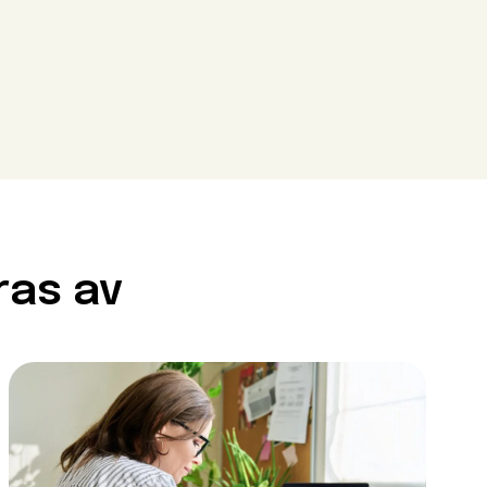
Close modal
Close modal
ras av
Close modal
ör att gå
krav. Det innebär att du