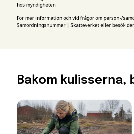
hos myndigheten.
För mer information och vid frågor om person-/sa
Samordningsnummer | Skatteverket
eller besök de
Gör en intr
mer inform
Välj det st
utbildning
Bakom kulisserna, b
Behörighet.
Förnamn
*
utbildning
För att kunna söka till
Efternamn
*