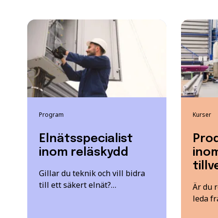
Program
Kurser
Elnätsspecialist
Pro
inom reläskydd
inom
till
Gillar du teknik och vill bidra
till ett säkert elnät?…
Är du r
leda f