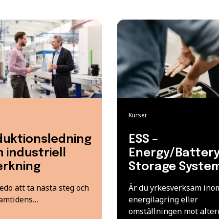
Kurser
duktionsledning
ESS –
 industriell
Energy/Batter
verkning
Storage Syste
edo att ta nästa steg och
Är du yrkesverksam ino
ramtidens…
energilagring eller
omställningen mot alter