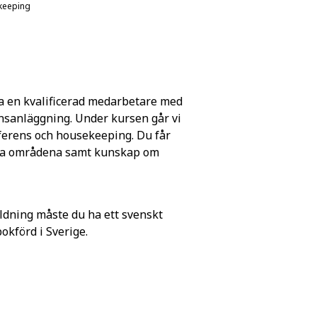
keeping
a en kvalificerad medarbetare med
ensanläggning. Under kursen går vi
ferens och housekeeping. Du får
ika områdena samt kunskap om
ldning måste du ha ett svenskt
förd i Sverige.