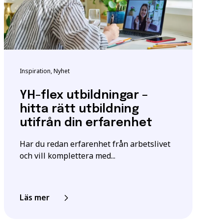
enser. Vissa
ndigheten för
tta för att säkerställa
Inspiration, Nyhet
YH-flex utbildningar –
m utbildningen.
hitta rätt utbildning
utifrån din erfarenhet
igt
samtyckesavtalet
som
Har du redan erfarenhet från arbetslivet
och vill komplettera med...
Läs mer