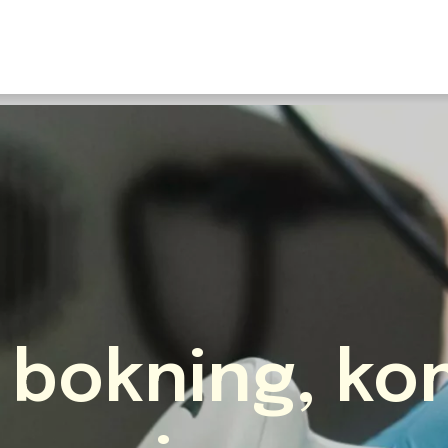
U
S
F
N
I
O
Fr
E
 bokning, ko