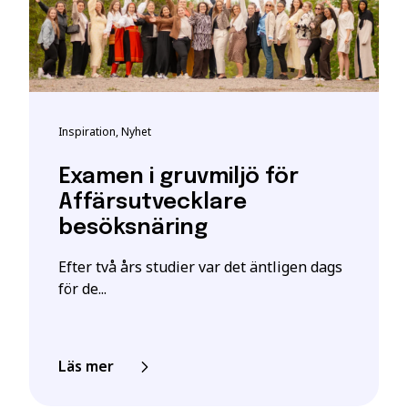
amen eller motsvarande kunskaper, färdigheter och kompet
ha särskilda förkunskapskrav.
t bli registrerad som studerande på en YH-utbildning hos My
t giltigt svenskt personnummer eller samordningsnummer. De
kta personuppgifter hos myndigheten.
Inspiration, Nyhet
h vid frågor om person-/samordningsnummer se:
katteverket
eller besök deras närmaste kontor.
Examen i gruvmiljö för
 är en ansökan. En intresseanmälan ger enbart mer information o
Affärsutvecklare
besöksnäring
ill att YH Akademin sparar och använder mina uppgifter enl
stått.
*
Efter två års studier var det äntligen dags
för de...
Läs mer