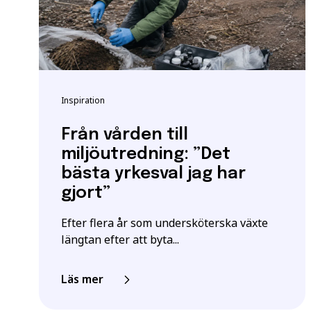
måste ha en gymnasieex
utbildningar kan också 
Vänligen notera: För at
yrkeshögskolan krävs et
E-post
*
att vi registrerar korre
Inspiration
För mer information oc
Samordningsnummer | S
Från vården till
*Observera att detta inte
miljöutredning: ”Det
bästa yrkesval jag har
Jag ger samtycke t
jag har läst och för
gjort”
Efter flera år som undersköterska växte
längtan efter att byta...
Läs mer