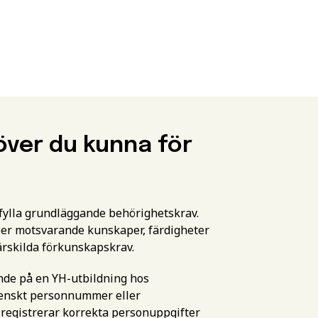
över du kunna för
pfylla grundläggande behörighetskrav.
er motsvarande kunskaper, färdigheter
ärskilda förkunskapskrav.
ande på en YH-utbildning hos
svenskt personnummer eller
 registrerar korrekta personuppgifter