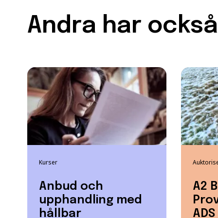
Andra har också 
Kurser
Auktoris
Anbud och
A2 B
upphandling med
Prov
hållbar
ADS