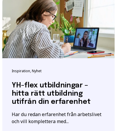
ndigheten för
tta för att säkerställa
m utbildningen.
Inspiration, Nyhet
igt
samtyckesavtalet
som
YH-flex utbildningar –
hitta rätt utbildning
utifrån din erfarenhet
Har du redan erfarenhet från arbetslivet
och vill komplettera med...