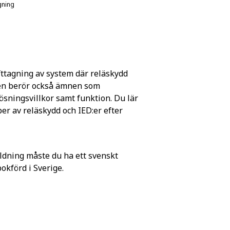
gning
ifttagning av system där reläskydd
rsen berör också ämnen som
ösningsvillkor samt funktion. Du lär
er av reläskydd och IED:er efter
ldning måste du ha ett svenskt
förd i Sverige.