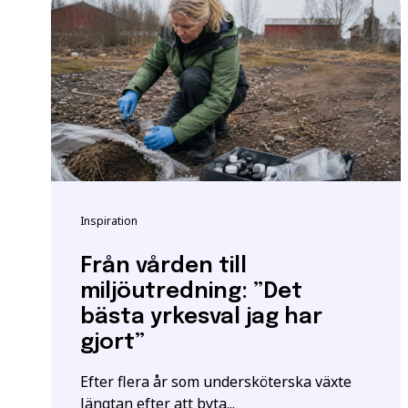
Vänligen notera: För at
yrkeshögskolan krävs et
att vi registrerar korre
E-post
*
För mer information oc
Samordningsnummer | S
Grundläggande behöri
*Observera att detta inte
Inspiration
Särskilda förkunskaper
Jag ger samtycke t
jag har läst och för
Från vården till
miljöutredning: ”Det
bästa yrkesval jag har
gjort”
Efter flera år som undersköterska växte
längtan efter att byta...