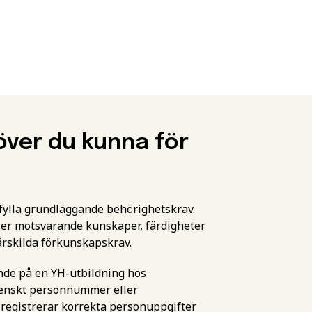
över du kunna för
pfylla grundläggande behörighetskrav.
er motsvarande kunskaper, färdigheter
ärskilda förkunskapskrav.
ande på en YH-utbildning hos
svenskt personnummer eller
 registrerar korrekta personuppgifter