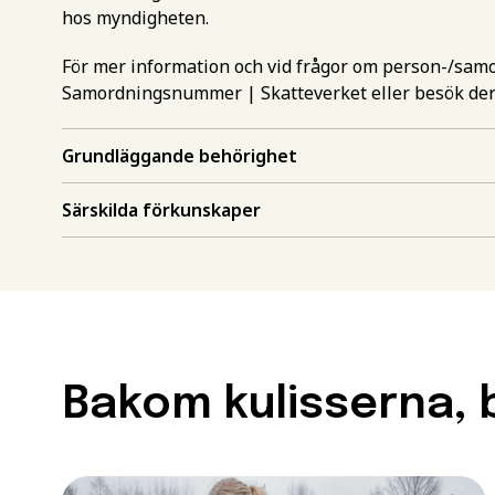
hos myndigheten.
För mer information och vid frågor om person-/sa
Samordningsnummer | Skatteverket
eller besök de
Grundläggande behörighet
Gör en intr
Särskilda förkunskaper
mer inform
Välj det st
utbildning
Behörighet.
utbildning
Förnamn
*
Bakom kulisserna, b
För att kunna söka till
måste ha en gymnasieex
utbildningar kan också 
Efternamn
*