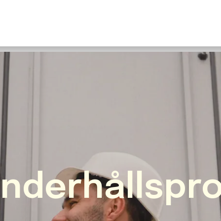
U
S
F
N
I
O
Fr
E
underhållspr