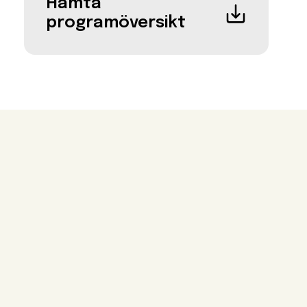
Hämta
programöversikt