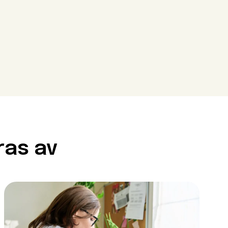
Close modal
Close modal
ras av
Close modal
ör att gå
krav. Det innebär att du