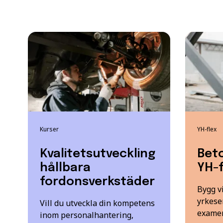
Kurser
YH-flex
Kvalitetsutveckling
Bet
hållbara
YH-f
fordonsverkstäder
Bygg vi
yrkese
Vill du utveckla din kompetens
exame
inom personalhantering,