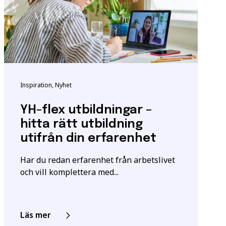
enser. Vissa
ndigheten för
tta för att säkerställa
Inspiration, Nyhet
m utbildningen.
YH-flex utbildningar –
hitta rätt utbildning
igt
samtyckesavtalet
som
utifrån din erfarenhet
Har du redan erfarenhet från arbetslivet
och vill komplettera med...
Läs mer