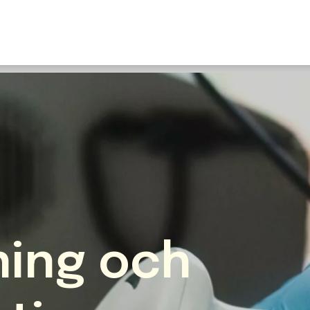
U
S
F
N
I
O
Fr
E
ning och