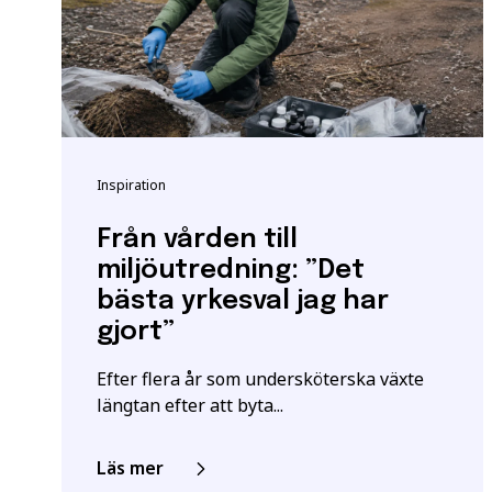
måste ha en gymnasieex
utbildningar kan också 
Vänligen notera: För at
yrkeshögskolan krävs et
E-post
*
att vi registrerar korre
För mer information oc
Inspiration
Samordningsnummer | S
*Observera att detta inte
Från vården till
miljöutredning: ”Det
Jag ger samtycke t
bästa yrkesval jag har
jag har läst och för
gjort”
Efter flera år som undersköterska växte
längtan efter att byta...
Läs mer