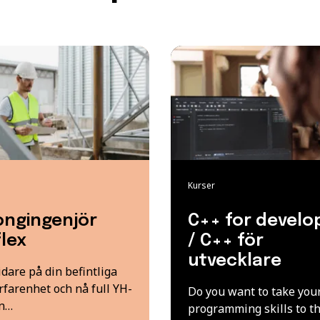
Kurser
ongingenjör
C++ for develo
lex
/ C++ för
utvecklare
dare på din befintliga
rfarenhet och nå full YH-
Do you want to take you
n…
programming skills to t