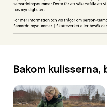
samordningsnummer. Detta för att säkerställa att vi
hos myndigheten.
För mer information och vid frågor om person-/sa
Samordningsnummer | Skatteverket
eller besök de
Gör en intr
mer inform
Välj det st
utbildning
Bakom kulisserna, b
Behörighet.
Förnamn
*
utbildning
För att kunna söka till
Efternamn
*