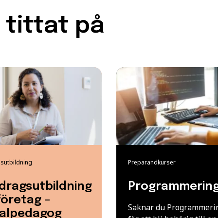
tittat på
utbildning
Preparandkurser
dragsutbildning
Programmering
företag –
Saknar du Programmeri
ialpedagog