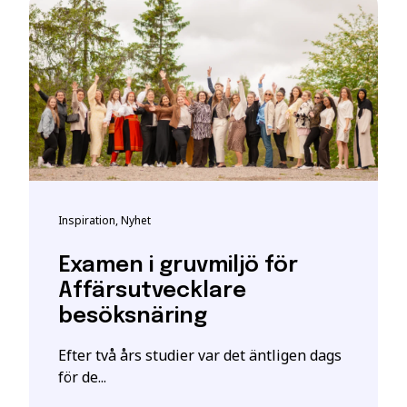
t bli registrerad som studerande på en YH-utbildning hos My
t giltigt svenskt personnummer eller samordningsnummer. De
kta personuppgifter hos myndigheten.
h vid frågor om person-/samordningsnummer se:
katteverket
eller besök deras närmaste kontor.
ghet
 är en ansökan. En intresseanmälan ger enbart mer information o
Inspiration, Nyhet
ill att YH Akademin sparar och använder mina uppgifter enl
stått.
*
Examen i gruvmiljö för
Affärsutvecklare
besöksnäring
Efter två års studier var det äntligen dags
för de...