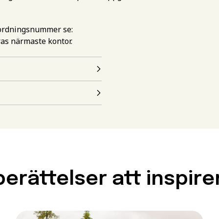
mordningsnummer se:
ras närmaste kontor.
esseanmälan för att få
ation om den här
artdatum som passar dig
en
 Det här behöver du kunna f
en
erättelser att inspire
 utbildningen behöver du uppfylla grundläggande behörighets
amen eller motsvarande kunskaper, färdigheter och kompet
ha särskilda förkunskapskrav.