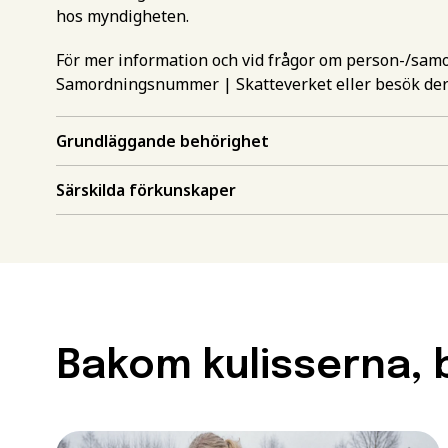
hos myndigheten.
För mer information och vid frågor om person-/sa
Samordningsnummer | Skatteverket
eller besök de
Grundläggande behörighet
Gör en intr
Särskilda förkunskaper
mer inform
Välj det st
utbildning
Behörighet.
utbildning
Förnamn
*
Bakom kulisserna, b
För att kunna söka till
måste ha en gymnasieex
utbildningar kan också 
Efternamn
*