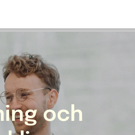
U
S
F
N
I
O
Fr
E
ning och