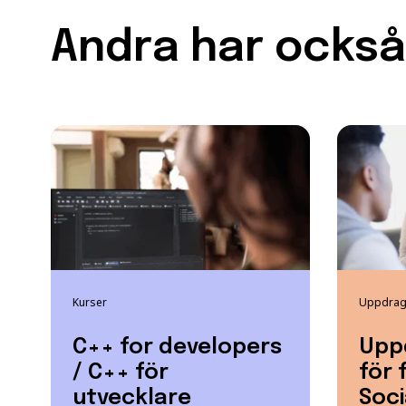
Andra har också 
Kurser
Uppdrags
C++ for developers
Upp
/ C++ för
för 
utvecklare
Soc