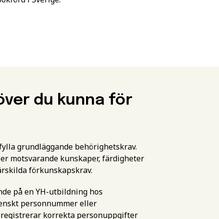
över du kunna för
pfylla grundläggande behörighetskrav.
er motsvarande kunskaper, färdigheter
ärskilda förkunskapskrav.
ande på en YH-utbildning hos
svenskt personnummer eller
 registrerar korrekta personuppgifter