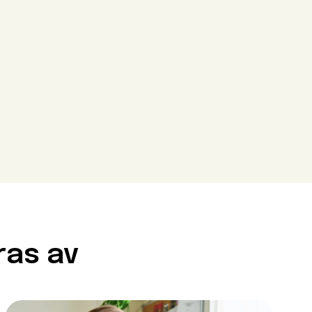
Close modal
Close modal
Close modal
ör att gå
ras av
krav. Det innebär att du
enser. Vissa