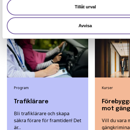
Särskilda förkunskaper
Tillåt urval
Andra har också tittat på
Avvisa
Program
Kurser
Trafiklärare
Förebygg
mot gängk
Bli trafiklärare och skapa
säkra förare för framtiden! Det
Vill du vara
är…
gängkriminal