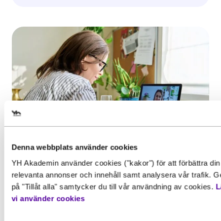
Välj det startdatum som passar 
Denna webbplats använder cookies
Inspiration, Nyhet
YH Akademin använder cookies ("kakor") för att förbättra din
relevanta annonser och innehåll samt analysera vår trafik. G
YH-flex utbildningar – hitta rätt
Gör en intresseanmälan för att 
på "Tillåt alla" samtycker du till vår användning av cookies.
L
utbildning utifrån din erfarenhet
information om den här utbildn
Behörighet. Det här behöver du
vi använder cookies
Har du redan erfarenhet från arbetslivet
för att gå utbildningen