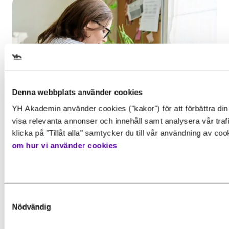
Välj det startdatum som passar 
Denna webbplats använder cookies
YH Akademin använder cookies ("kakor") för att förbättra din
visa relevanta annonser och innehåll samt analysera vår traf
Gör en intresseanmälan för att 
Inspiration, Nyhet
klicka på "Tillåt alla" samtycker du till vår användning av co
information om den här utbildn
om hur vi använder cookies
YH-flex utbildningar – hitta rätt
utbildning utifrån din erfarenhet
Behörighet. Det här behöver du
Förnamn
*
Har du redan erfarenhet från arbetslivet
för att gå utbildningen
och vill komplettera med...
Samtyckesval
För att kunna söka till utbildningen behöver du upp
Nödvändig
grundläggande behörighetskrav. Det innebär att du
Läs mer
en gymnasieexamen eller motsvarande kunskaper,