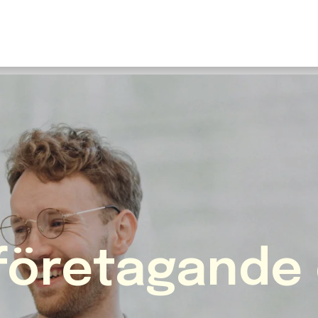
U
S
F
N
I
O
Fr
E
företagande