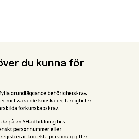
över du kunna för
pfylla grundläggande behörighetskrav.
er motsvarande kunskaper, färdigheter
ärskilda förkunskapskrav.
ande på en YH-utbildning hos
svenskt personnummer eller
 registrerar korrekta personuppgifter