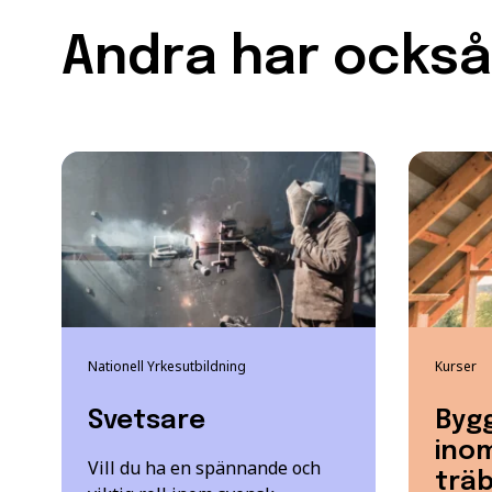
Andra har också 
Nationell Yrkesutbildning
Kurser
Svetsare
Byg
ino
Vill du ha en spännande och
trä