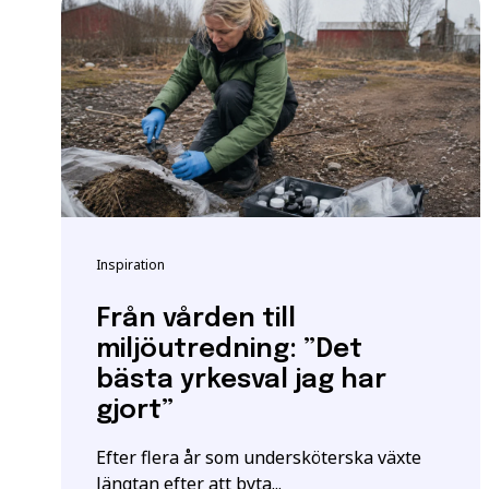
Vänligen notera: För at
yrkeshögskolan krävs et
att vi registrerar korre
E-post
*
För mer information oc
Samordningsnummer | S
Grundläggande behöri
*Observera att detta inte
Inspiration
Särskilda förkunskaper
Jag ger samtycke t
jag har läst och för
Från vården till
miljöutredning: ”Det
bästa yrkesval jag har
gjort”
Efter flera år som undersköterska växte
längtan efter att byta...