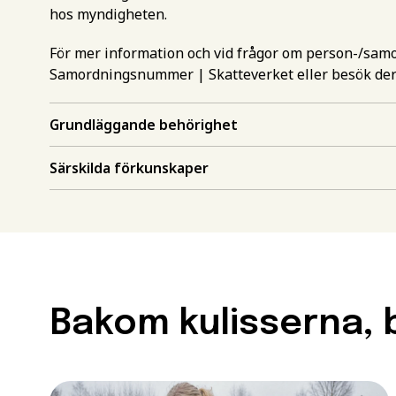
hos myndigheten.
För mer information och vid frågor om person-/sa
Samordningsnummer | Skatteverket
eller besök de
Grundläggande behörighet
Gör en intr
Särskilda förkunskaper
mer inform
Välj det st
utbildning
Behörighet.
utbildning
Förnamn
*
Bakom kulisserna, b
För att kunna söka till
måste ha en gymnasieex
utbildningar kan också 
Efternamn
*