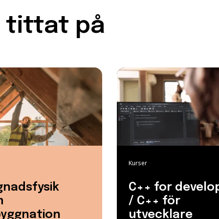
tittat på
Kurser
gnadsfysik
C++ for develo
m
/ C++ för
byggnation
utvecklare