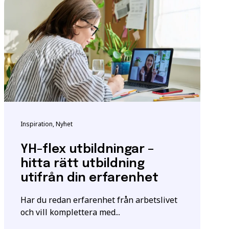
ndigheten för
tta för att säkerställa
m utbildningen.
Inspiration, Nyhet
igt
samtyckesavtalet
som
YH-flex utbildningar –
hitta rätt utbildning
utifrån din erfarenhet
Har du redan erfarenhet från arbetslivet
och vill komplettera med...