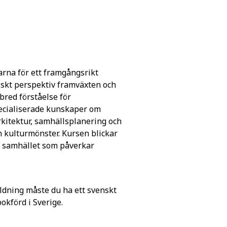
rna för ett framgångsrikt
riskt perspektiv framväxten och
bred förståelse för
pecialiserade kunskaper om
rkitektur, samhällsplanering och
h kulturmönster. Kursen blickar
om samhället som påverkar
ldning måste du ha ett svenskt
förd i Sverige.