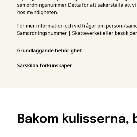
samordningsnummer. Detta för att säkerställa att vi
hos myndigheten.
För mer information och vid frågor om person-/sa
Samordningsnummer | Skatteverket
eller besök de
Grundläggande behörighet
Gör en intr
mer inform
Särskilda förkunskaper
Välj det st
utbildning
Behörighet.
utbildning
Förnamn
*
Bakom kulisserna, b
För att kunna söka till
måste ha en gymnasieex
utbildningar kan också 
Efternamn
*