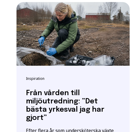
Vänligen notera: För at
yrkeshögskolan krävs et
att vi registrerar korre
E-post
*
För mer information oc
Samordningsnummer | S
Grundläggande behöri
*Observera att detta inte
Särskilda förkunskaper
Jag ger samtycke t
Inspiration
jag har läst och för
Från vården till
miljöutredning: ”Det
bästa yrkesval jag har
gjort”
Efter flera år som undersköterska växte