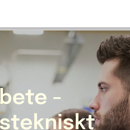
U
S
F
N
I
O
bete -
Fr
E
stekniskt