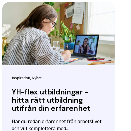
ndigheten för
tta för att säkerställa
m utbildningen.
igt
samtyckesavtalet
som
Inspiration, Nyhet
YH-flex utbildningar –
hitta rätt utbildning
utifrån din erfarenhet
Har du redan erfarenhet från arbetslivet
och vill komplettera med...