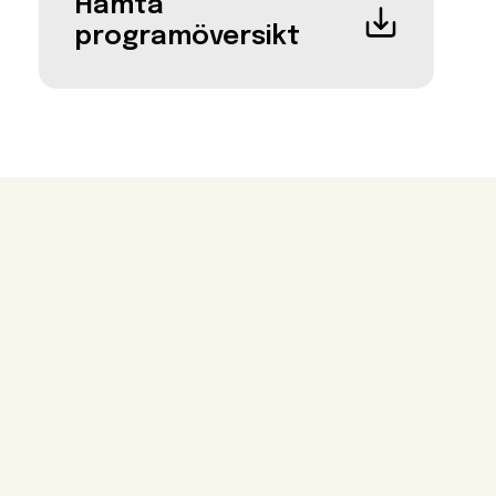
Hämta
programöversikt