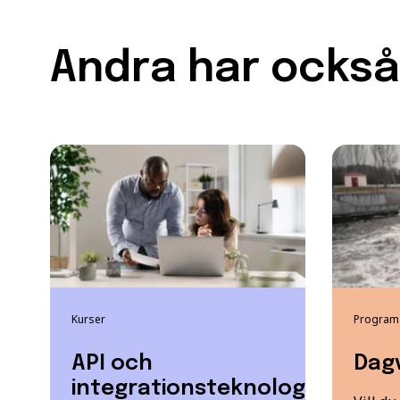
Andra har också 
Kurser
Program
API och
Dag
integrationsteknologi