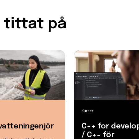
tittat på
Kurser
vatteningenjör
C++ for develo
/ C++ för