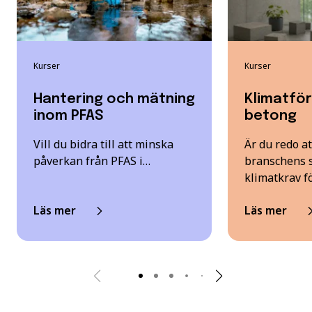
Kurser
Kurser
Hantering och mätning
Klimatfö
inom PFAS
betong
Vill du bidra till att minska
Är du redo a
påverkan från PFAS i…
branschens 
klimatkrav f
Läs mer
Läs mer