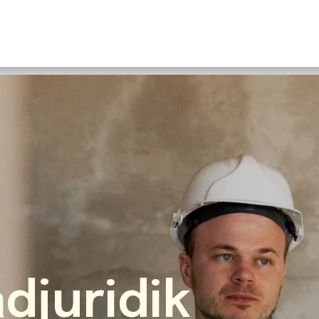
U
S
F
N
I
O
Fr
E
djuridik