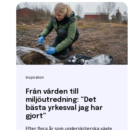
Vänligen notera: För at
yrkeshögskolan krävs et
att vi registrerar korre
E-post
*
För mer information oc
Samordningsnummer | S
Grundläggande behöri
*Observera att detta inte
Särskilda förkunskaper
Jag ger samtycke t
Inspiration
jag har läst och för
Från vården till
miljöutredning: ”Det
bästa yrkesval jag har
gjort”
Efter flera år som undersköterska växte