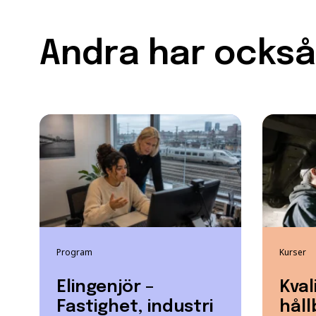
Andra har också 
Program
Kurser
Elingenjör –
Kval
Fastighet, industri
håll