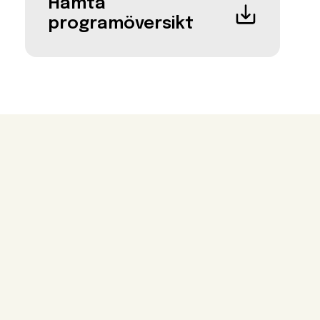
Hämta
programöversikt