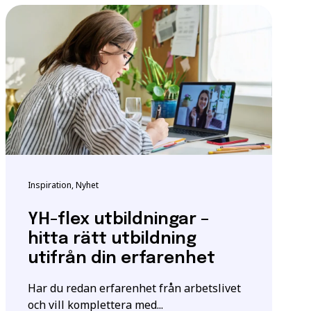
ndigheten för
tta för att säkerställa
m utbildningen.
igt
samtyckesavtalet
som
Inspiration, Nyhet
YH-flex utbildningar –
hitta rätt utbildning
utifrån din erfarenhet
Har du redan erfarenhet från arbetslivet
och vill komplettera med...