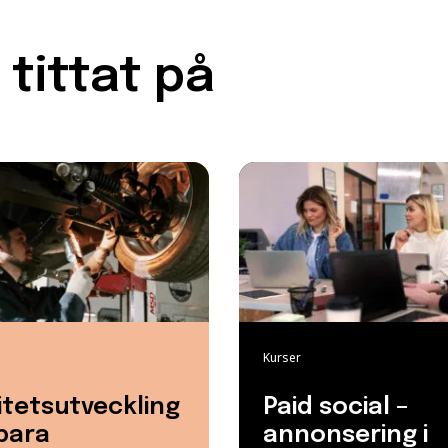
tittat på
Kurser
itetsutveckling
Paid social –
bara
annonsering i