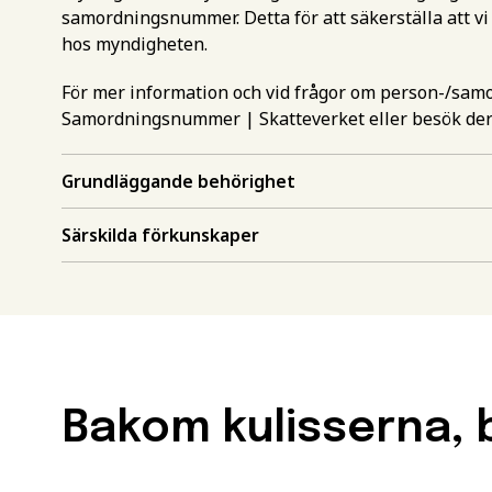
samordningsnummer. Detta för att säkerställa att vi
hos myndigheten.
För mer information och vid frågor om person-/sa
Samordningsnummer | Skatteverket
eller besök de
Grundläggande behörighet
Gör en intr
mer inform
Särskilda förkunskaper
Välj det st
utbildning
Behörighet.
utbildning
Förnamn
*
Bakom kulisserna, b
För att kunna söka till
måste ha en gymnasieex
utbildningar kan också 
Efternamn
*