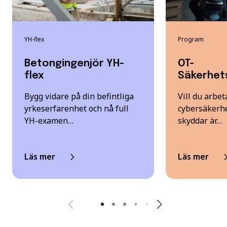
YH-flex
Program
Betongingenjör YH-
OT-
flex
Säkerhet
Bygg vidare på din befintliga
Vill du arbe
yrkeserfarenhet och nå full
cybersäkerhe
YH-examen…
skyddar är…
Läs mer
Läs mer