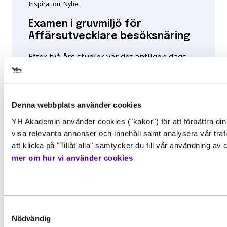
Inspiration, Nyhet
Examen i gruvmiljö för
Affärsutvecklare besöksnäring
Efter två års studier var det äntligen dags
för de...
Välj det startdatum som passar 
Läs mer
Denna webbplats använder cookies
YH Akademin använder cookies ("kakor") för att förbättra din
Gör en intresseanmälan för att 
visa relevanta annonser och innehåll samt analysera vår tra
mer information om den här
att klicka på "Tillåt alla" samtycker du till vår användning av
mer om hur vi använder cookies
utbildningen
Behörighet. Det här behöver du
kunna för att gå utbildningen
Förnamn
*
För att kunna söka till utbildningen behöver du upp
Samtyckesval
grundläggande behörighetskrav. Det innebär att du
Nödvändig
ha en gymnasieexamen eller motsvarande kunskape