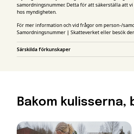
samordningsnummer. Detta för att säkerställa att vi
hos myndigheten.
För mer information och vid frågor om person-/sa
Samordningsnummer | Skatteverket
eller besök de
Särskilda förkunskaper
Gör en intr
mer inform
Välj det st
utbildning
Behörighet.
Bakom kulisserna, b
Förnamn
*
utbildning
För att kunna söka till
måste ha en gymnasieex
Efternamn
*