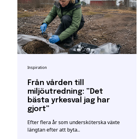
utbildningar kan också 
Vänligen notera: För at
yrkeshögskolan krävs et
att vi registrerar korre
E-post
*
För mer information oc
Samordningsnummer | S
*Observera att detta inte
Inspiration
Särskilda förkunskaper
Jag ger samtycke t
Från vården till
jag har läst och för
miljöutredning: ”Det
bästa yrkesval jag har
gjort”
Efter flera år som undersköterska växte
längtan efter att byta...