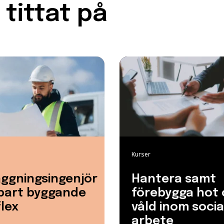
tittat på
Kurser
ggningsingenjör
Hantera samt
lbart byggande
förebygga hot
lex
våld inom socia
arbete