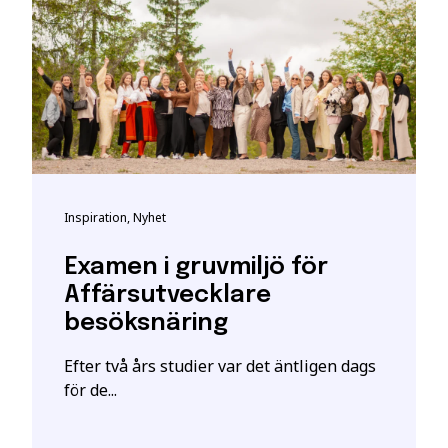
ha särskilda förkunskapskrav.
t bli registrerad som studerande på en YH-utbildning hos My
t giltigt svenskt personnummer eller samordningsnummer. De
kta personuppgifter hos myndigheten.
h vid frågor om person-/samordningsnummer se:
katteverket
eller besök deras närmaste kontor.
 är en ansökan. En intresseanmälan ger enbart mer information o
Inspiration, Nyhet
ill att YH Akademin sparar och använder mina uppgifter enl
Examen i gruvmiljö för
stått.
*
Affärsutvecklare
besöksnäring
Efter två års studier var det äntligen dags
för de...