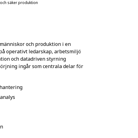
l och säker produktion
 människor och produktion i en
 på operativt ledarskap, arbetsmiljö
tion och datadriven styrning
rjning ingår som centrala delar för
thantering
kanalys
on