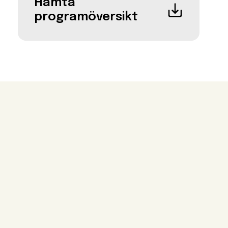
Hämta
programöversikt