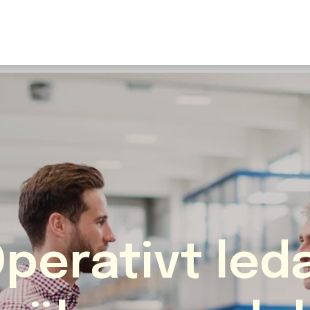
U
S
F
N
I
O
Fr
E
Operativt led