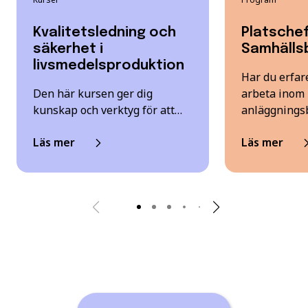
Kvalitetsledning och
Platsche
säkerhet i
Samhälls
livsmedelsproduktion
Har du erfar
Den här kursen ger dig
arbeta inom 
kunskap och verktyg för att…
anläggnings
Läs mer
Läs mer