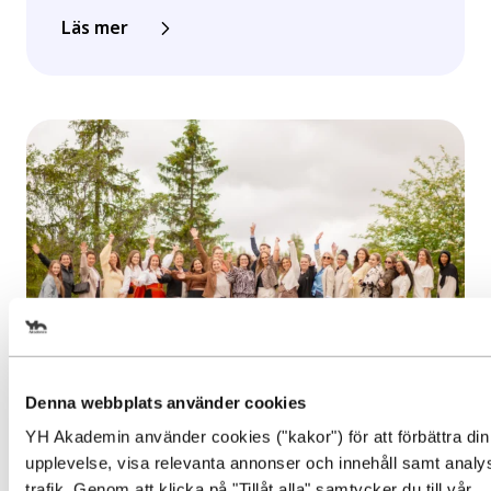
Läs mer
Välj det startdatum som passar
dig
Denna webbplats använder cookies
Inspiration, Nyhet
YH Akademin använder cookies ("kakor") för att förbättra din
Gör en intresseanmälan för att 
Examen i gruvmiljö för
Behörighet. Det här behöver du
upplevelse, visa relevanta annonser och innehåll samt analy
mer information om den här
Affärsutvecklare besöksnäring
trafik. Genom att klicka på "Tillåt alla" samtycker du till vår