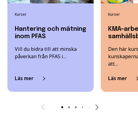
Kurser
Kurser
Hantering och mätning
KMA-arbe
inom PFAS
samhälls
Vill du bidra till att minska
Den här kurs
påverkan från PFAS i…
kunskaperna
att…
Läs mer
Läs mer