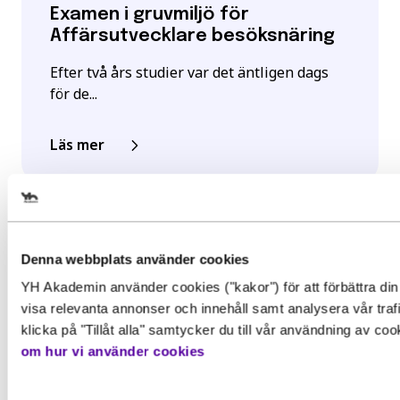
Examen i gruvmiljö för
Affärsutvecklare besöksnäring
Efter två års studier var det äntligen dags
för de...
Läs mer
Välj det startdatum som passar 
Denna webbplats använder cookies
YH Akademin använder cookies ("kakor") för att förbättra din
Gör en intresseanmälan för att 
visa relevanta annonser och innehåll samt analysera vår traf
mer information om den här
klicka på "Tillåt alla" samtycker du till vår användning av co
Behörighet. Det här behöver du
om hur vi använder cookies
utbildningen
kunna för att gå utbildningen