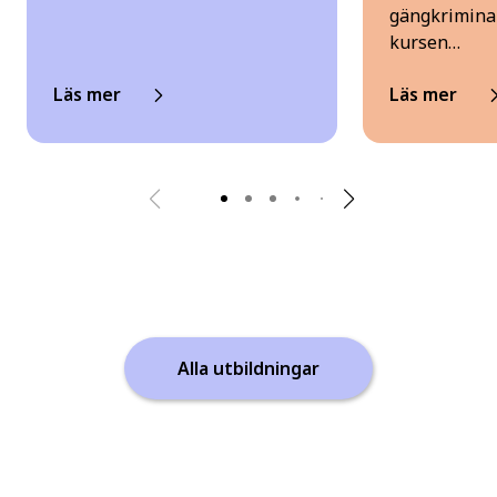
gängkriminal
kursen…
Läs mer
Läs mer
Alla utbildningar