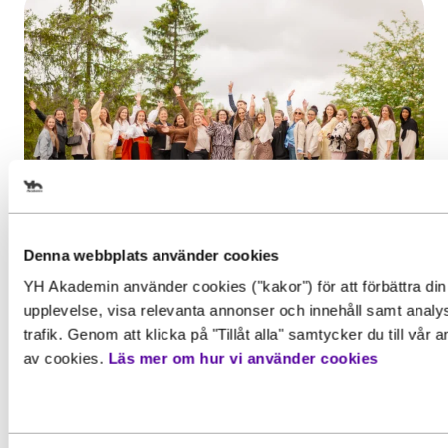
Välj det startdatum som passar 
Denna webbplats använder cookies
Inspiration, Nyhet
YH Akademin använder cookies ("kakor") för att förbättra din
Examen i gruvmiljö för
Gör en intresseanmälan för att 
upplevelse, visa relevanta annonser och innehåll samt analy
Affärsutvecklare besöksnäring
mer information om den här
trafik. Genom att klicka på "Tillåt alla" samtycker du till vår
Efter två års studier var det äntligen dags
av cookies.
Läs mer om hur vi använder cookies
utbildningen
Behörighet. Det här behöver du
för de...
kunna för att gå utbildningen
Läs mer
Förnamn
*
För att kunna söka till utbildningen behöver du upp