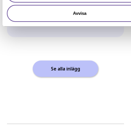
Har du redan erfarenhet från arbetslivet
och vill komplettera med...
Avvisa
Läs mer
Se alla inlägg