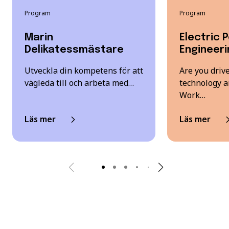
Program
Program
Marin
Electric 
Delikatessmästare
Engineeri
Utveckla din kompetens för att
Are you driv
vägleda till och arbeta med…
technology an
Work…
Läs mer
Läs mer