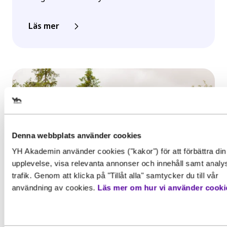
Läs mer
Välj det startdatum som passar
dig
Denna webbplats använder cookies
YH Akademin använder cookies ("kakor") för att förbättra din
Gör en intresseanmälan för att 
upplevelse, visa relevanta annonser och innehåll samt analy
mer information om den här
trafik. Genom att klicka på "Tillåt alla" samtycker du till vår
utbildningen
användning av cookies.
Läs mer om hur vi använder cooki
Behörighet. Det här behöver du
Inspiration, Nyhet
kunna för att gå utbildningen
Förnamn
*
Examen i gruvmiljö för
För att kunna söka till utbildningen behöver du upp