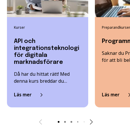
Kurser
Preparandkurse
API och
Programm
integrationsteknologi
Saknar du P
för digitala
för att bli be
marknadsförare
Då har du hittat rätt! Med
denna kurs breddar du…
Läs mer
Läs mer