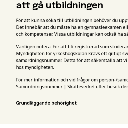
att gå utbildningen
För att kunna söka till utbildningen behöver du up
Det innebär att du måste ha en gymnasieexamen ell
och kompetenser. Vissa utbildningar kan också ha s
Vänligen notera: För att bli registrerad som studer
Gör en intr
Välj det st
Myndigheten för yrkeshögskolan krävs ett giltigt 
samordningsnummer. Detta för att säkerställa att vi
mer inform
hos myndigheten.
utbildning
Start 8 febr
För mer information och vid frågor om person-/sa
Ansökan stänger 1 
Samordningsnummer | Skatteverket
eller besök de
Behörighet.
Slut 2 april 2027
Förnamn
*
Utgår från Distans
utbildning
Grundläggande behörighet
För att kunna söka till
måste ha en gymnasieex
Efternamn
*