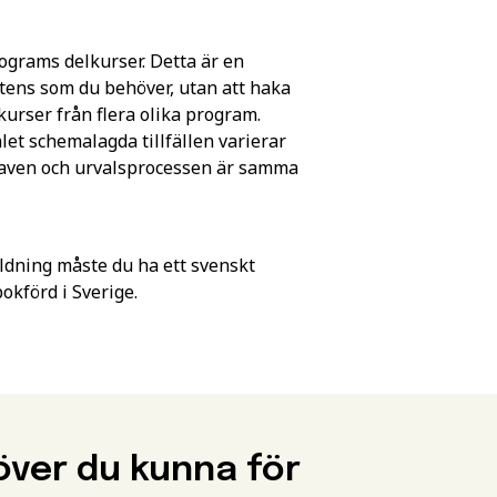
rograms delkurser. Detta är en
etens som du behöver, utan att haka
lkurser från flera olika program.
let schemalagda tillfällen varierar
kraven och urvalsprocessen är samma
ldning måste du ha ett svenskt
förd i Sverige.
över du kunna för