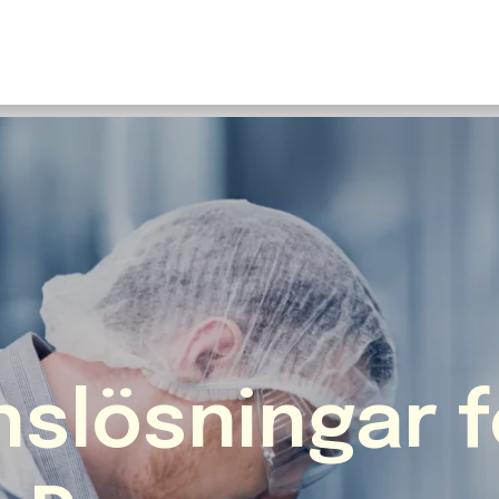
U
S
F
N
I
O
Fr
E
slösningar f