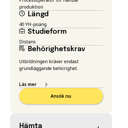
produktion
Längd
40 YH-poäng
Studieform
Distans
Behörighetskrav
Utbildningen kräver endast
grundläggande behörighet.
Läs mer
Ansök nu
Hämta