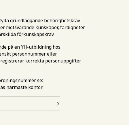
pfylla grundläggande behörighetskrav.
er motsvarande kunskaper, färdigheter
ärskilda förkunskapskrav.
ande på en YH-utbildning hos
esseanmälan för att få
artdatum som passar dig
svenskt personnummer eller
 registrerar korrekta personuppgifter
ation om den här
en
uari 2027
mordningsnummer se:
februari 2027
ras närmaste kontor.
 Det här behöver du kunna f
en
 utbildningen behöver du uppfylla grundläggande behörighets
amen eller motsvarande kunskaper, färdigheter och kompet