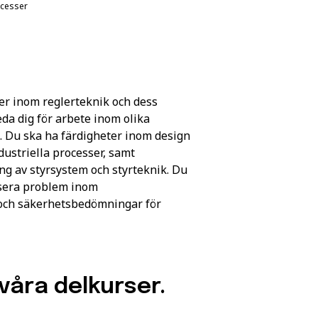
ocesser
ter inom reglerteknik och dess
eda dig för arbete inom olika
. Du ska ha färdigheter inom design
ustriella processer, samt
g av styrsystem och styrteknik. Du
isera problem inom
 och säkerhetsbedömningar för
våra delkurser.