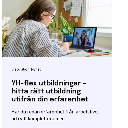
ndigheten för
tta för att säkerställa
m utbildningen.
Inspiration, Nyhet
igt
samtyckesavtalet
som
YH-flex utbildningar –
hitta rätt utbildning
utifrån din erfarenhet
Har du redan erfarenhet från arbetslivet
och vill komplettera med...