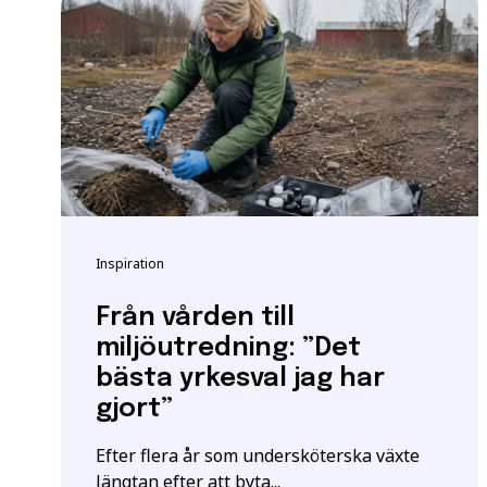
Vänligen notera: För at
yrkeshögskolan krävs et
att vi registrerar korre
E-post
*
För mer information oc
Samordningsnummer | S
Grundläggande behöri
*Observera att detta inte
Inspiration
Särskilda förkunskaper
Jag ger samtycke t
jag har läst och för
Från vården till
miljöutredning: ”Det
bästa yrkesval jag har
gjort”
Efter flera år som undersköterska växte
längtan efter att byta...