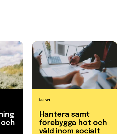
Kurser
ning
Hantera samt
t och
förebygga hot och
våld inom socialt