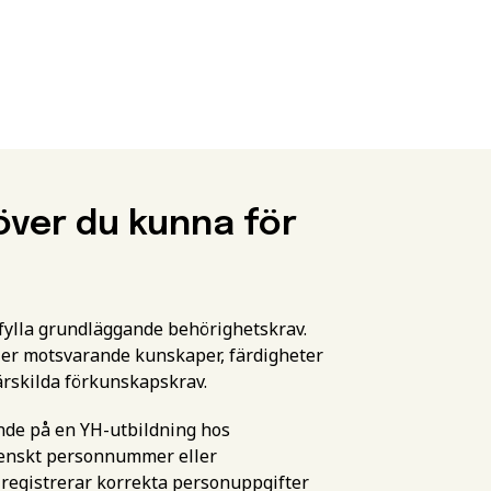
över du kunna för
pfylla grundläggande behörighetskrav.
er motsvarande kunskaper, färdigheter
ärskilda förkunskapskrav.
ande på en YH-utbildning hos
svenskt personnummer eller
 registrerar korrekta personuppgifter