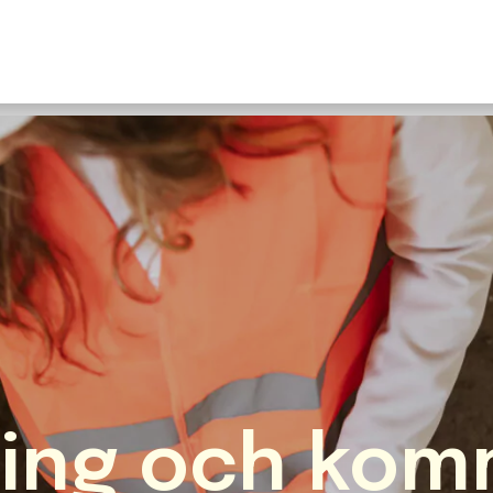
U
S
F
N
I
O
Fr
E
ing och kom