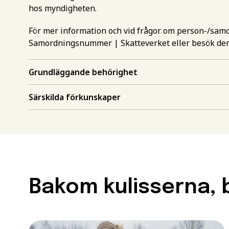
hos myndigheten.
För mer information och vid frågor om person-/sa
Samordningsnummer | Skatteverket
eller besök de
Grundläggande behörighet
Gör en intr
Särskilda förkunskaper
mer inform
Välj det st
utbildning
Behörighet.
utbildning
Förnamn
*
Bakom kulisserna, b
För att kunna söka till
måste ha en gymnasieex
utbildningar kan också 
Efternamn
*