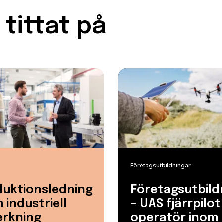
tittat på
Företagsutbildningar
duktionsledning
Företagsutbild
 industriell
– UAS fjärrpilo
verkning
operatör inom