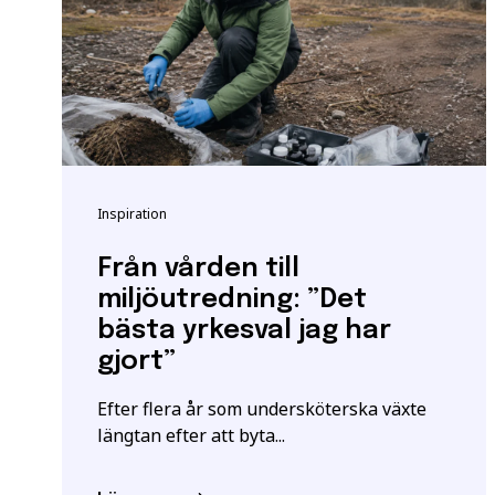
utbildningar kan också 
Vänligen notera: För at
yrkeshögskolan krävs et
att vi registrerar korre
E-post
*
För mer information oc
Samordningsnummer | S
Inspiration
*Observera att detta inte
Särskilda förkunskaper
Från vården till
Jag ger samtycke t
miljöutredning: ”Det
jag har läst och för
bästa yrkesval jag har
gjort”
Efter flera år som undersköterska växte
längtan efter att byta...