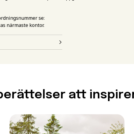
mordningsnummer se:
ras närmaste kontor.
esseanmälan för att få
ation om den här
artdatum som passar dig
en
erättelser att inspire
 Det här behöver du kunna f
en
 utbildningen behöver du uppfylla grundläggande behörighets
amen eller motsvarande kunskaper, färdigheter och kompet