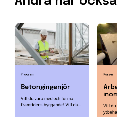
Andra har också 
Program
Kurser
Betongingenjör
Arb
ino
Vill du vara med och forma
framtidens byggande? Vill du…
Vill du
ytbeha