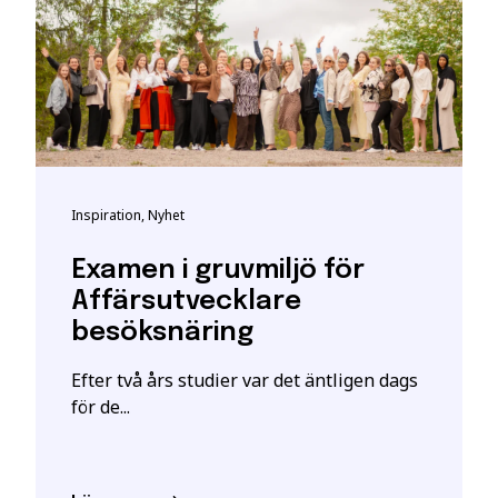
ha särskilda förkunskapskrav.
t bli registrerad som studerande på en YH-utbildning hos My
t giltigt svenskt personnummer eller samordningsnummer. De
kta personuppgifter hos myndigheten.
h vid frågor om person-/samordningsnummer se:
katteverket
eller besök deras närmaste kontor.
Inspiration, Nyhet
 är en ansökan. En intresseanmälan ger enbart mer information o
Examen i gruvmiljö för
ill att YH Akademin sparar och använder mina uppgifter enl
Affärsutvecklare
stått.
*
besöksnäring
Efter två års studier var det äntligen dags
för de...