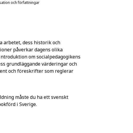
ation och författningar
a arbetet, dess historik och
itioner påverkar dagens olika
å introduktion om socialpedagogikens
dess grundläggande värderingar och
ent och föreskrifter som reglerar
ldning måste du ha ett svenskt
förd i Sverige.