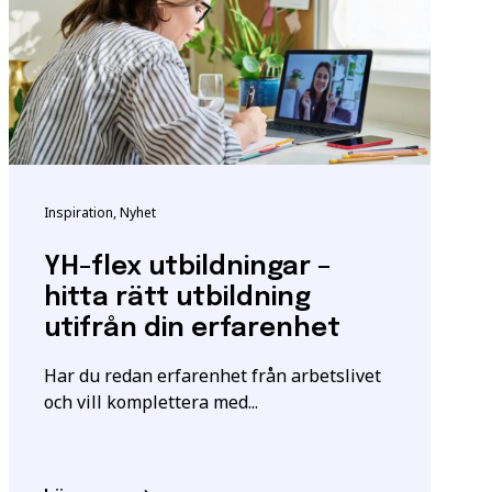
ndigheten för
tta för att säkerställa
Inspiration, Nyhet
m utbildningen.
YH-flex utbildningar –
igt
samtyckesavtalet
som
hitta rätt utbildning
utifrån din erfarenhet
Har du redan erfarenhet från arbetslivet
och vill komplettera med...