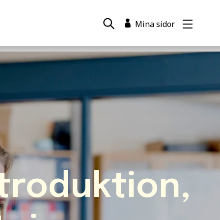
Mina sidor
Open ma
tbildningar
tudera
ör företag
yheter
nspiration
m oss
ågor & svar
vent
ntroduktion,