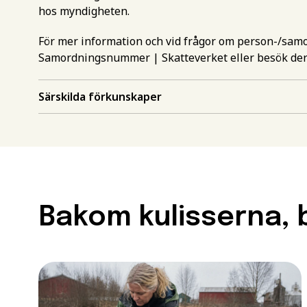
hos myndigheten.
För mer information och vid frågor om person-/sa
Samordningsnummer | Skatteverket
eller besök de
Särskilda förkunskaper
Gör en intr
mer inform
Välj det st
utbildning
Bakom kulisserna, b
Behörighet.
Förnamn
*
utbildning
För att kunna söka till
måste ha en gymnasieex
Efternamn
*