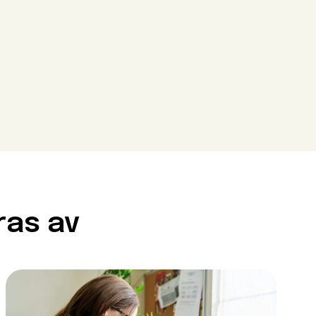
Close modal
Close modal
Close modal
ras av
ör att gå
krav. Det innebär att du
enser. Vissa