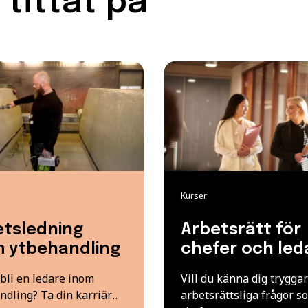
tittat på
Kurser
etsledning
Arbetsrätt för
m ytbehandling
chefer och led
 bli en ledare inom
Vill du känna dig tryggar
ndling? Ta din karriär…
arbetsrättsliga frågor s