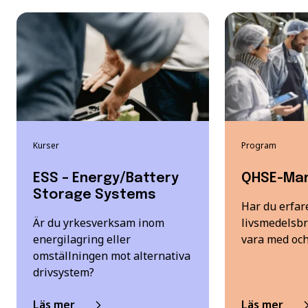
Kurser
Program
ESS – Energy/Battery
QHSE-Ma
Storage Systems
Har du erfar
Är du yrkesverksam inom
livsmedelsbr
energilagring eller
vara med oc
omställningen mot alternativa
drivsystem?
Läs mer
Läs mer