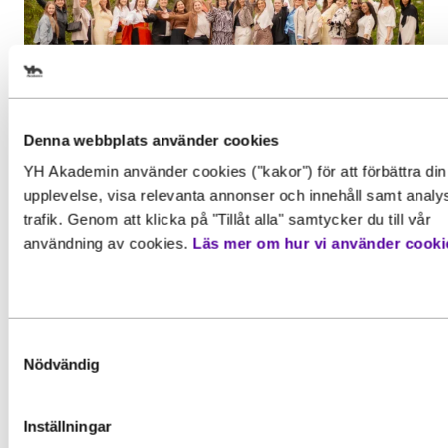
Välj det startdatum som passar
dig
Denna webbplats använder cookies
Inspiration, Nyhet
YH Akademin använder cookies ("kakor") för att förbättra din
Examen i gruvmiljö för
Gör en intresseanmälan för att 
upplevelse, visa relevanta annonser och innehåll samt analy
Behörighet. Det här behöver du
Affärsutvecklare besöksnäring
mer information om den här
trafik. Genom att klicka på "Tillåt alla" samtycker du till vår
kunna för att gå utbildningen
användning av cookies.
Läs mer om hur vi använder cooki
Efter två års studier var det äntligen dags
utbildningen
För att kunna söka till utbildningen behöver du upp
för de...
grundläggande behörighetskrav. Det innebär att du
måste ha en gymnasieexamen eller motsvarande
Förnamn
*
Läs mer
kunskaper, färdigheter och kompetenser. Vissa
Samtyckesval
utbildningar kan också ha särskilda förkunskapskra
Nödvändig
Vänligen notera: För att bli registrerad som studer
Inställningar
Efternamn
*
på en YH-utbildning hos Myndigheten för