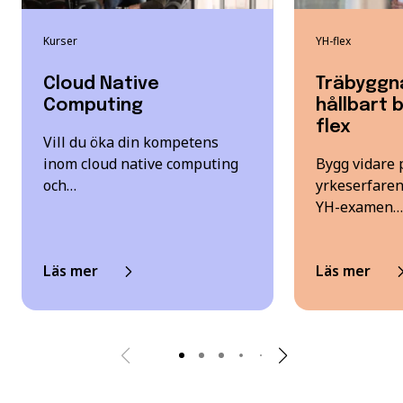
Kurser
YH-flex
Cloud Native
Träbyggn
Computing
hållbart 
flex
Vill du öka din kompetens
inom cloud native computing
Bygg vidare p
och…
yrkeserfaren
YH-examen…
Läs mer
Läs mer