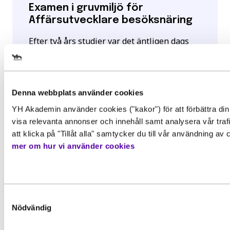
Examen i gruvmiljö för
Affärsutvecklare besöksnäring
Efter två års studier var det äntligen dags
för de...
Välj det startdatum som passar 
Läs mer
Denna webbplats använder cookies
YH Akademin använder cookies ("kakor") för att förbättra din
Gör en intresseanmälan för att 
visa relevanta annonser och innehåll samt analysera vår tra
mer information om den här
att klicka på "Tillåt alla" samtycker du till vår användning av
mer om hur vi använder cookies
utbildningen
Behörighet. Det här behöver du
kunna för att gå utbildningen
Förnamn
*
För att kunna söka till utbildningen behöver du upp
Samtyckesval
grundläggande behörighetskrav. Det innebär att du
Nödvändig
ha en gymnasieexamen eller motsvarande kunskape
färdigheter och kompetenser. Vissa utbildningar ka