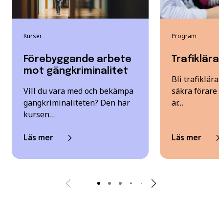
Kurser
Program
Förebyggande arbete
Trafiklär
mot gängkriminalitet
Bli trafiklär
Vill du vara med och bekämpa
säkra förare
gängkriminaliteten? Den här
är…
kursen…
Läs mer
Läs mer