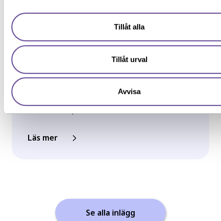
intresseanmälan ger enbart mer information om
person-/samordningsnummer se:
utbildningen.
Samordningsnummer | Skatteverket
eller besök de
Tillåt alla
närmaste kontor.
Jag ger samtycke till att YH Akademin sparar och använder m
uppgifter enligt
samtyckesavtalet
som jag har läst och förståt
Inspiration, Nyhet
Särskilda förkunskaper
Tillåt urval
YH-flex utbildningar – hitta rätt
utbildning utifrån din erfarenhet
Avvisa
Har du redan erfarenhet från arbetslivet
och vill komplettera med...
Läs mer
Se alla inlägg