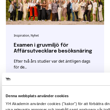
Inspiration, Nyhet
Examen i gruvmiljö för
Affärsutvecklare besöksnäring
Efter två års studier var det äntligen dags
för de...
Läs mer
Välj det startdatum som passar 
Denna webbplats använder cookies
YH Akademin använder cookies ("kakor") för att förbättra din
Gör en intresseanmälan för att 
visa relevanta annonser och innehåll samt analysera vår traf