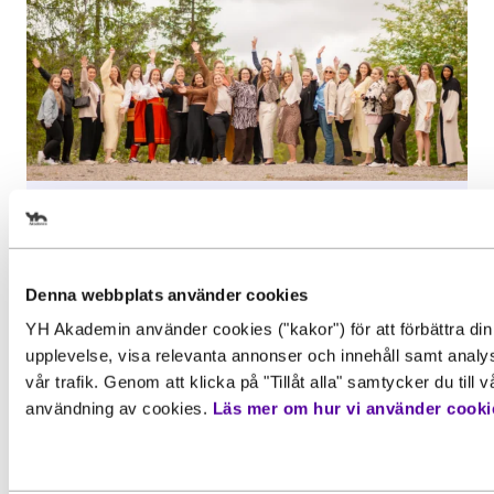
Välj det startdatum som passar
Inspiration, Nyhet
dig
Examen i gruvmiljö för
Denna webbplats använder cookies
Affärsutvecklare besöksnäring
YH Akademin använder cookies ("kakor") för att förbättra din
Gör en intresseanmälan för att 
Efter två års studier var det äntligen dags
upplevelse, visa relevanta annonser och innehåll samt analy
för de...
mer information om den här
vår trafik. Genom att klicka på "Tillåt alla" samtycker du till v
utbildningen
användning av cookies.
Läs mer om hur vi använder cooki
Läs mer
Förnamn
*