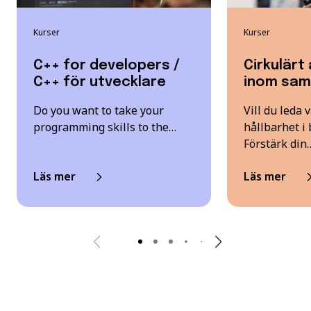
Kurser
Kurser
C++ for developers /
Cirkulärt
C++ för utvecklare
inom sam
Do you want to take your
Vill du leda
programming skills to the…
hållbarhet i
Förstärk din
Läs mer
Läs mer