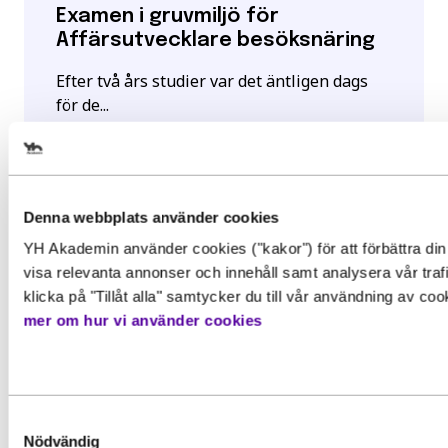
Examen i gruvmiljö för
Affärsutvecklare besöksnäring
Efter två års studier var det äntligen dags
för de...
Läs mer
Välj det startdatum som passar 
Denna webbplats använder cookies
YH Akademin använder cookies ("kakor") för att förbättra din
Gör en intresseanmälan för att 
visa relevanta annonser och innehåll samt analysera vår traf
mer information om den här
klicka på "Tillåt alla" samtycker du till vår användning av co
Behörighet. Det här behöver du
mer om hur vi använder cookies
utbildningen
kunna för att gå utbildningen
För att kunna söka till utbildningen behöver du upp
Förnamn
*
grundläggande behörighetskrav. Det innebär att du
Samtyckesval
ha en gymnasieexamen eller motsvarande kunskape
Nödvändig