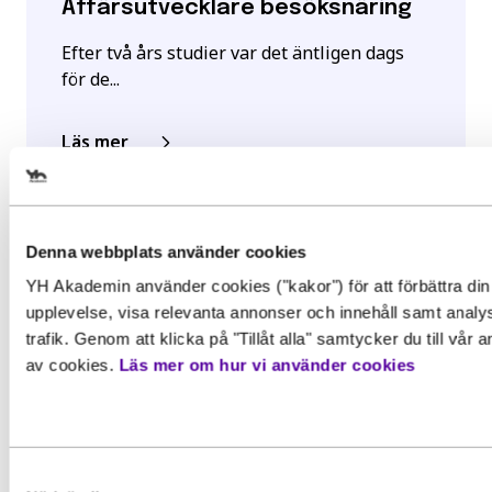
Affärsutvecklare besöksnäring
Efter två års studier var det äntligen dags
för de...
Läs mer
Välj det startdatum som passar
dig
Denna webbplats använder cookies
YH Akademin använder cookies ("kakor") för att förbättra din
Gör en intresseanmälan för att 
upplevelse, visa relevanta annonser och innehåll samt analy
mer information om den här
trafik. Genom att klicka på "Tillåt alla" samtycker du till vår
av cookies.
Läs mer om hur vi använder cookies
utbildningen
Förnamn
*
Samtyckesval