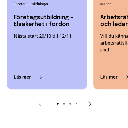
Företagsutbildningar
Kurser
Företagsutbildning –
Arbetsrät
Elsäkerhet i fordon
och leda
Nästa start 20/10 till 12/11
Vill du känna
arbetsrättsl
chef…
Läs mer
Läs mer