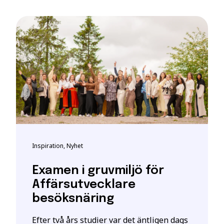
t bli registrerad som studerande på en YH-utbildning hos My
t giltigt svenskt personnummer eller samordningsnummer. De
kta personuppgifter hos myndigheten.
h vid frågor om person-/samordningsnummer se:
katteverket
eller besök deras närmaste kontor.
ghet
 är en ansökan. En intresseanmälan ger enbart mer information o
ill att YH Akademin sparar och använder mina uppgifter enl
ning
stått.
*
Inspiration, Nyhet
Examen i gruvmiljö för
Affärsutvecklare
besöksnäring
Efter två års studier var det äntligen dags