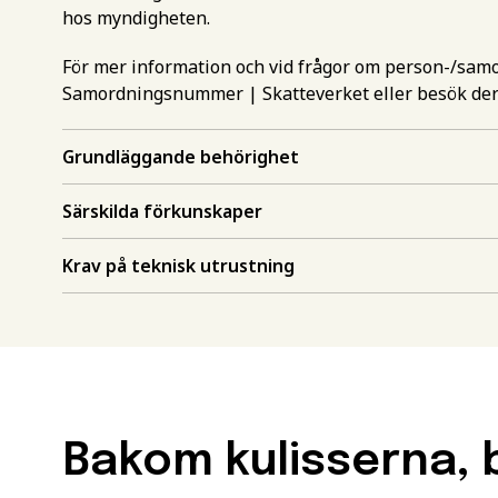
hos myndigheten.
För mer information och vid frågor om person-/sa
Samordningsnummer | Skatteverket
eller besök de
Grundläggande behörighet
Gör en intr
Särskilda förkunskaper
mer inform
Krav på teknisk utrustning
Välj det st
utbildning
Behörighet.
utbildning
Förnamn
*
För att kunna söka till
måste ha en gymnasieex
Bakom kulisserna, b
utbildningar kan också 
Efternamn
*