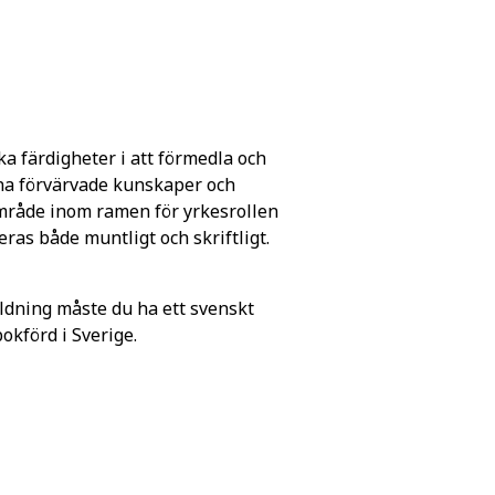
ka färdigheter i att förmedla och
ina förvärvade kunskaper och
eområde inom ramen för yrkesrollen
as både muntligt och skriftligt.
ldning måste du ha ett svenskt
förd i Sverige.