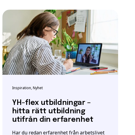
ndigheten för
tta för att säkerställa
m utbildningen.
igt
samtyckesavtalet
som
Inspiration, Nyhet
YH-flex utbildningar –
hitta rätt utbildning
utifrån din erfarenhet
Har du redan erfarenhet från arbetslivet