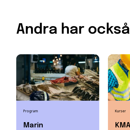
Andra har också 
Program
Kurser
Marin
KMA