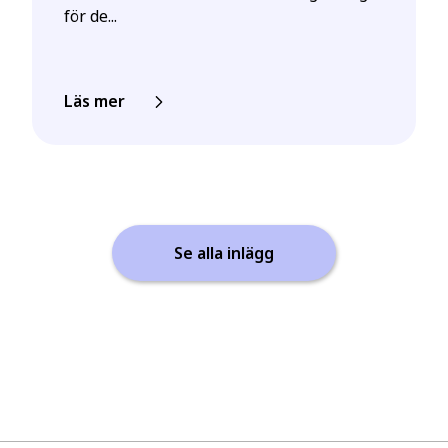
för de...
Läs mer
Se alla inlägg