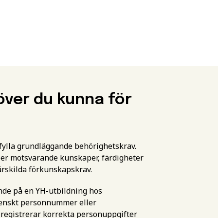
över du kunna för
pfylla grundläggande behörighetskrav.
er motsvarande kunskaper, färdigheter
ärskilda förkunskapskrav.
ande på en YH-utbildning hos
svenskt personnummer eller
 registrerar korrekta personuppgifter