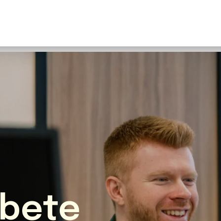
U
S
F
N
I
O
Fr
E
bete