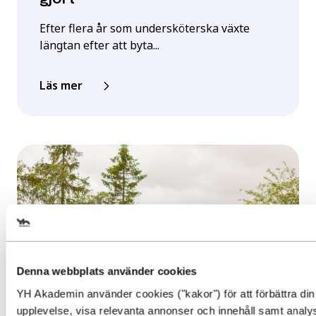
Efter flera år som undersköterska växte
längtan efter att byta...
Läs mer
Välj det startdatum som passar
dig
Denna webbplats använder cookies
Gör en intresseanmälan för att
YH Akademin använder cookies ("kakor") för att förbättra din
Behörighet. Det här behöver du
upplevelse, visa relevanta annonser och innehåll samt analy
få mer information om den här