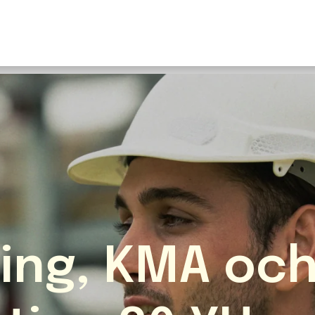
U
S
F
N
I
O
Fr
E
ing, KMA oc