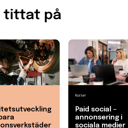
tittat på
Kurser
itetsutveckling
Paid social –
bara
annonsering i
donsverkstäder
sociala medier