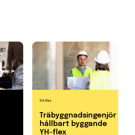
YH-flex
Träbyggnadsingenjör
hållbart byggande
YH-flex