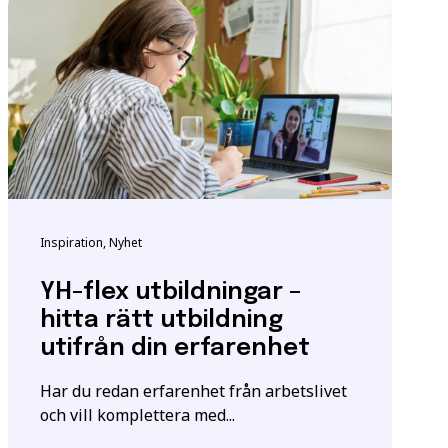
ndigheten för
tta för att säkerställa
m utbildningen.
Inspiration, Nyhet
igt
samtyckesavtalet
som
YH-flex utbildningar –
hitta rätt utbildning
utifrån din erfarenhet
Har du redan erfarenhet från arbetslivet
och vill komplettera med...