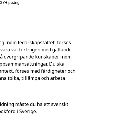
20 YH-poäng
ng inom ledarskapsfältet, förses
 vara väl förtrogen med gällande
a få övergripande kunskaper inom
ruppsammansättningar. Du ska
kontext, förses med färdigheter och
a tolka, tillämpa och arbeta
ldning måste du ha ett svenskt
förd i Sverige.