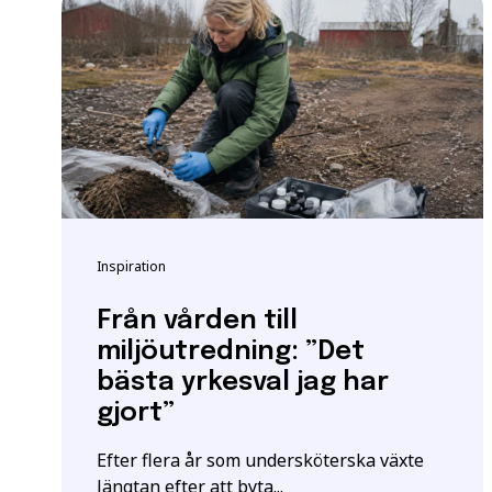
Vänligen notera: För at
yrkeshögskolan krävs et
att vi registrerar korre
E-post
*
För mer information oc
Samordningsnummer | S
Grundläggande behöri
*Observera att detta inte
Inspiration
Särskilda förkunskaper
Jag ger samtycke t
jag har läst och för
Från vården till
miljöutredning: ”Det
bästa yrkesval jag har
gjort”
Efter flera år som undersköterska växte
längtan efter att byta...