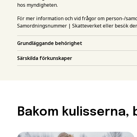
hos myndigheten.
För mer information och vid frågor om person-/sa
Samordningsnummer | Skatteverket
eller besök de
Grundläggande behörighet
Gör en intr
Särskilda förkunskaper
mer inform
Välj det st
utbildning
Behörighet.
utbildning
Förnamn
*
Bakom kulisserna, b
För att kunna söka till
måste ha en gymnasieex
utbildningar kan också 
Efternamn
*