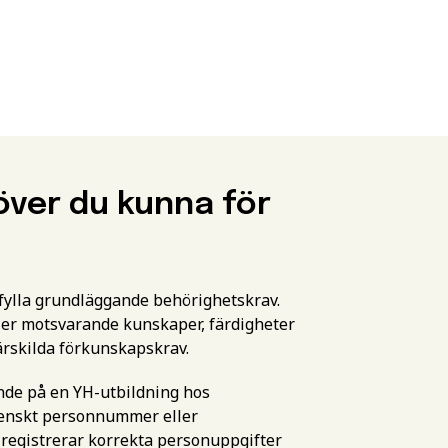
över du kunna för
pfylla grundläggande behörighetskrav.
er motsvarande kunskaper, färdigheter
ärskilda förkunskapskrav.
ande på en YH-utbildning hos
svenskt personnummer eller
 registrerar korrekta personuppgifter