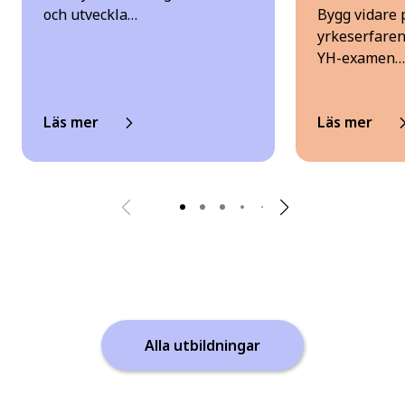
och utveckla…
Bygg vidare p
yrkeserfaren
YH-examen…
Läs mer
Läs mer
Alla utbildningar