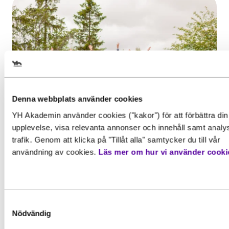
Välj det startdatum som passar
dig
Denna webbplats använder cookies
YH Akademin använder cookies ("kakor") för att förbättra din
Gör en intresseanmälan för att 
upplevelse, visa relevanta annonser och innehåll samt analy
Behörighet. Det här behöver du
Inspiration, Nyhet
mer information om den här
trafik. Genom att klicka på "Tillåt alla" samtycker du till vår
kunna för att gå utbildningen
utbildningen
Examen i gruvmiljö för
användning av cookies.
Läs mer om hur vi använder cooki
För att kunna söka till utbildningen behöver du
Affärsutvecklare besöksnäring
uppfylla grundläggande behörighetskrav. Det inneb
Efter två års studier var det äntligen dags
Förnamn
*
att du måste ha en gymnasieexamen eller motsvara
för de...
kunskaper, färdigheter och kompetenser. Vissa
Samtyckesval
utbildningar kan också ha särskilda förkunskapskra
Nödvändig
Läs mer