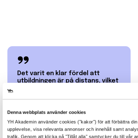
Det varit en klar fördel att
utbildningen är på distans, vilket
har möjliggjort för mig att
genomföra den utifrån min
nuvarande livssituation och
dess förutsättningar.
Denna webbplats använder cookies
YH Akademin använder cookies ("kakor") för att förbättra din
upplevelse, visa relevanta annonser och innehåll samt analy
trafik. Genom att klicka på "Tillåt alla" samtycker du till vår