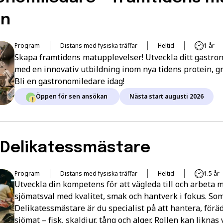
in
Program
Distans med fysiska träffar
Heltid
1 år
Skapa framtidens matupplevelser! Utveckla ditt gastro
med en innovativ utbildning inom nya tidens protein, g
Bli en gastronomiledare idag!
Öppen för sen ansökan
Nästa start augusti 2026
 Delikatessmästare
Program
Distans med fysiska träffar
Heltid
1.5 år
Utveckla din kompetens för att vägleda till och arbeta 
sjömatsval med kvalitet, smak och hantverk i fokus. So
Delikatessmästare är du specialist på att hantera, förä
sjömat – fisk, skaldjur, tång och alger. Rollen kan liknas