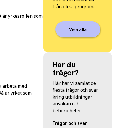
från olika program.
å är yrkesrollen som
Visa alla
Har du
frågor?
Här har vi samlat de
du arbeta med
flesta frågor och svar
Då är yrket som
kring utbildningar,
ansökan och
behörigheter.
Frågor och svar