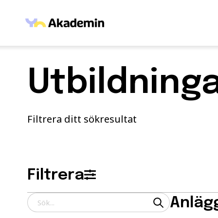
Hoppa till innehåll
Hem
/ Utbildningar
Utbildning
Filtrera ditt sökresultat
Filtrera
Anläg