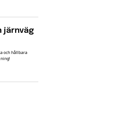
h järnväg
ta och hållbara
jning!