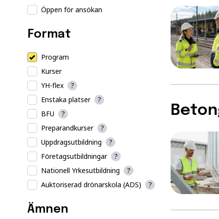
Öppen för ansökan
Format
Program
Kurser
YH-flex
?
En enstaka plats är en möjlighet att
Enstaka platser
?
enskild delkurs från ett program uta
Beton
utbildningen.
BFU
?
Preparandkurser
?
Uppdragsutbildning
?
Företagsutbildningar
?
Nationell Yrkesutbildning
?
Auktoriserad drönarskola (ADS)
?
Ämnen