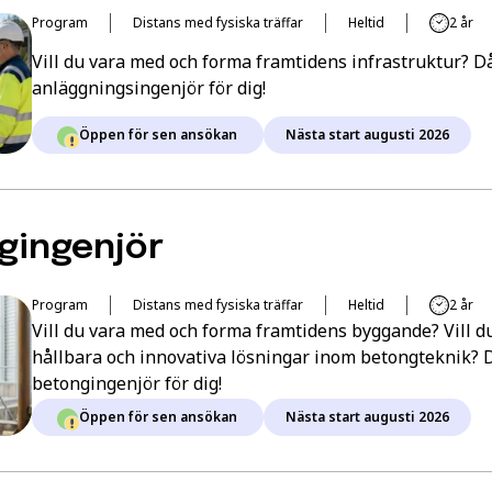
Program
Distans med fysiska träffar
Heltid
2 år
Vill du vara med och forma framtidens infrastruktur? D
anläggningsingenjör för dig!
Öppen för sen ansökan
Nästa start augusti 2026
 läsa en
n att gå hela
gingenjör
Program
Distans med fysiska träffar
Heltid
2 år
Vill du vara med och forma framtidens byggande? Vill 
hållbara och innovativa lösningar inom betongteknik? 
betongingenjör för dig!
Öppen för sen ansökan
Nästa start augusti 2026