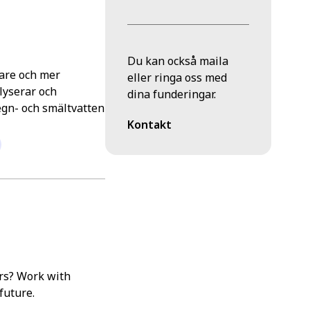
Du kan också maila
nare och mer
eller ringa oss med
lyserar och
dina funderingar.
egn- och smältvatten
Kontakt
ars? Work with
future.