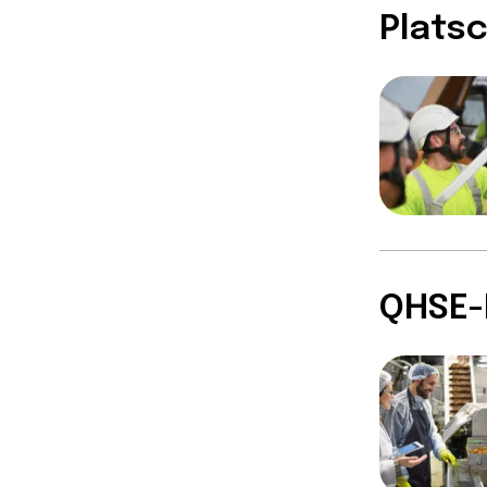
Plats
QHSE-