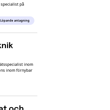
n specialist på
Löpande antagning
knik
nätsspecialist inom
tens inom förnybar
at och