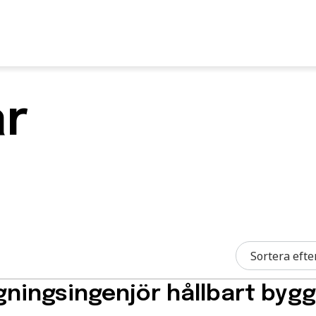
U
ar
S
F
N
I
O
Fr
E
gningsingenjör hållbart byg