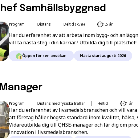
chef Samhällsbyggnad
Program
Distans
Deltid (75%)
1.5 år
Har du erfarenhet av att arbeta inom bygg- och anläg
vill ta nästa steg i din karriär? Utbilda dig till platschef!
Öppen för sen ansökan
Nästa start augusti 2026
Manager
Program
Distans med fysiska träffar
Heltid
1 år
Har du erfarenhet av livsmedelsbranschen och vill vara
att företag håller högsta standard inom kvalitet, hälsa,
Vidareutbilda dig till QHSE-manager och lär dig om pro
innovation i livsmedelsbranschen.