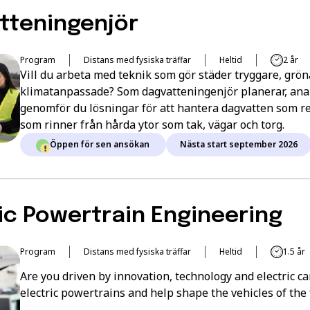
tteningenjör
Program
Distans med fysiska träffar
Heltid
2 år
Vill du arbeta med teknik som gör städer tryggare, grö
klimatanpassade? Som dagvatteningenjör planerar, ana
genomför du lösningar för att hantera dagvatten som r
som rinner från hårda ytor som tak, vägar och torg.
Öppen för sen ansökan
Nästa start september 2026
ic Powertrain Engineering
Program
Distans med fysiska träffar
Heltid
1.5 år
Are you driven by innovation, technology and electric c
electric powertrains and help shape the vehicles of the 