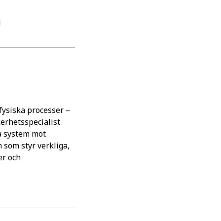
fysiska processer –
erhetsspecialist
la system mot
 som styr verkliga,
er och