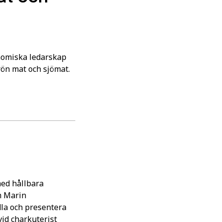
nomiska ledarskap
rön mat och sjömat.
med hållbara
m Marin
dla och presentera
 vid charkuterist